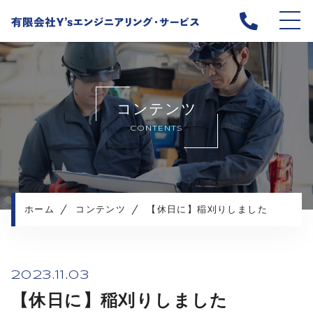
ホーム
当社について
コンテンツ
業務内容
CONTENTS
スタッフ紹介
愛知県本社の求人情報
京都支店の求人情報
お知らせ
ホーム
コンテンツ
【休日に】稲刈りしました
コンテンツ
プライバシーポリシー
2023.11.03
【休日に】稲刈りしました