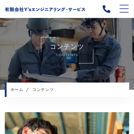
ホーム
当社について
コンテンツ
業務内容
CONTENTS
スタッフ紹介
愛知県本社の求人情報
京都支店の求人情報
お知らせ
ホーム
コンテンツ
コンテンツ
プライバシーポリシー